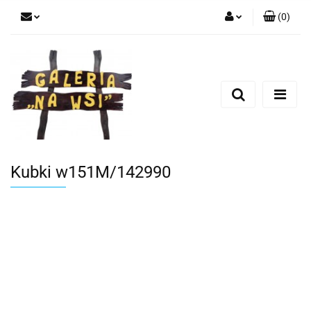
(
0
)
Zaloguj się
Zarejestruj się
Dodaj zgłoszenie
Kubki w151M/142990