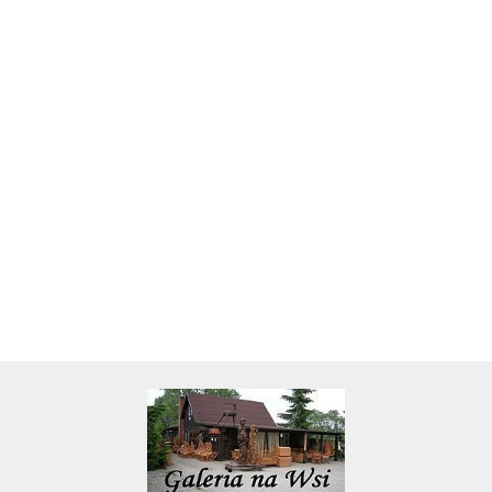
Skarbonka krowa w700b/4475
22.00