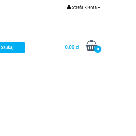
Strefa klienta
Zaloguj się
Zarejestruj się
Dodaj zgłoszenie
0,00 zł
0