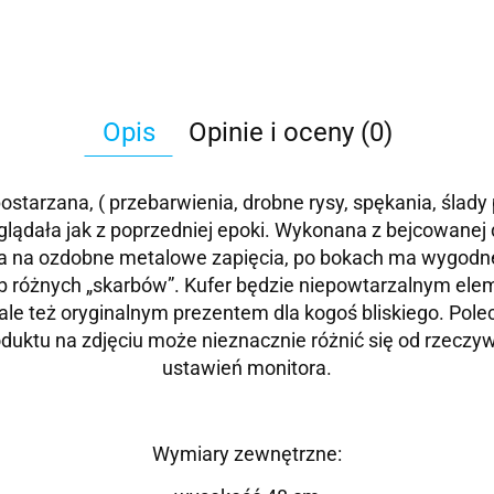
Opis
Opinie i oceny (0)
postarzana, ( przebarwienia, drobne rysy, spękania, śla
glądała jak z poprzedniej epoki. Wykonana z bejcowanej
a na ozdobne metalowe zapięcia, po bokach ma wygodne,
lub różnych „skarbów”. Kufer będzie niepowtarzalnym e
ale też oryginalnym prezentem dla kogoś bliskiego. Pol
oduktu na zdjęciu może nieznacznie różnić się od rzeczyw
ustawień monitora.
Wymiary zewnętrzne: