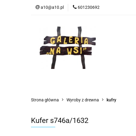
a10@a10.pl
601230692
Wszystkie kategorie
Nowoś
Strona główna
Wyroby z drewna
kufry
Kufer s746a/1632