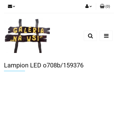
(
0
)
Zaloguj się
Zarejestruj się
Dodaj zgłoszenie
Lampion LED o708b/159376