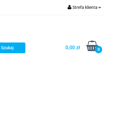
Strefa klienta
Zaloguj się
Zarejestruj się
Dodaj zgłoszenie
0,00 zł
0