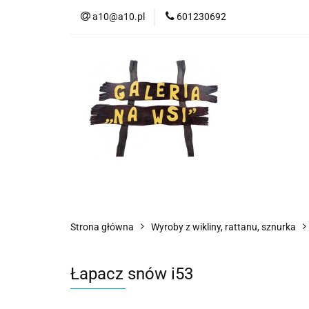
a10@a10.pl
601230692
Wszystkie kategorie
Nowoś
Strona główna
Wyroby z wikliny, rattanu, sznurka
Łapacz snów i53