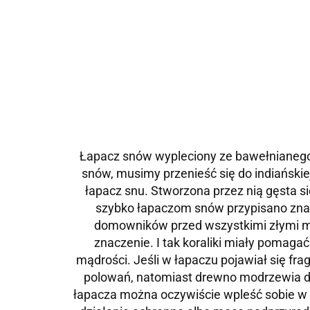
Łapacz snów wypleciony ze bawełnianego s
snów, musimy przenieść się do indiańskie
łapacz snu. Stworzona przez nią gęsta s
szybko łapaczom snów przypisano znac
domowników przed wszystkimi złymi m
znaczenie. I tak koraliki miały pomaga
mądrości. Jeśli w łapaczu pojawiał się fra
polowań, natomiast drewno modrzewia d
łapacza można oczywiście wpleść sobie w z