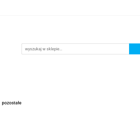
Nowości
Wyprzedaże
Polecamy
ci
Wyprzedaże
Polecamy
pozostałe