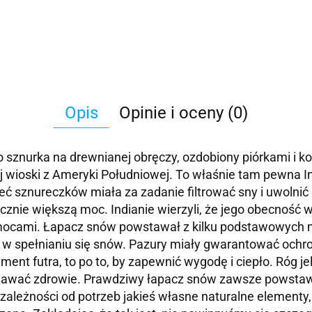
Opis
Opinie i oceny (0)
znurka na drewnianej obręczy, ozdobiony piórkami i ko
j wioski z Ameryki Południowej. To właśnie tam pewna I
ieć sznureczków miała za zadanie filtrować sny i uwol
znie większą moc. Indianie wierzyli, że jego obecność 
ocami. Łapacz snów powstawał z kilku podstawowych ma
ć w spełnianiu się snów. Pazury miały gwarantować ochr
gment futra, to po to, by zapewnić wygodę i ciepło. Róg 
awać zdrowie. Prawdziwy łapacz snów zawsze powstawa
ależności od potrzeb jakieś własne naturalne elementy, 