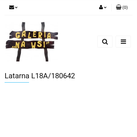
(
0
)
Zaloguj się
Zarejestruj się
Dodaj zgłoszenie
Latarna L18A/180642