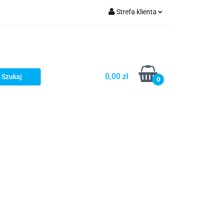
Strefa klienta
Zaloguj się
Zarejestruj się
Dodaj zgłoszenie
0,00 zł
0