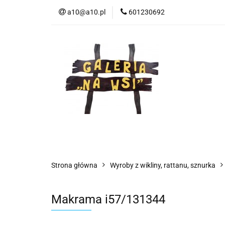
a10@a10.pl
601230692
Wszystkie kategorie
Nowoś
Strona główna
Wyroby z wikliny, rattanu, sznurka
Makrama i57/131344