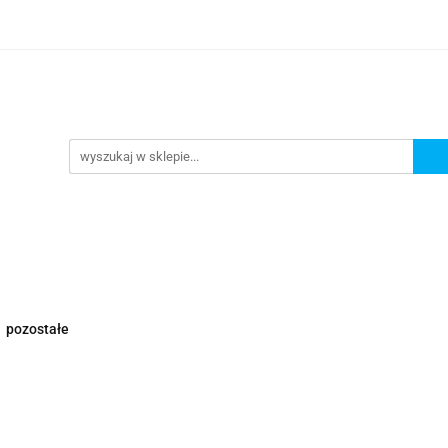
Nowości
Wyprzedaże
Polecamy
ci
Wyprzedaże
Polecamy
pozostałe