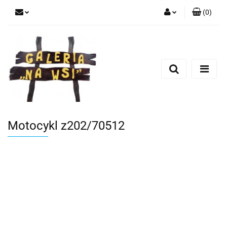
(
0
)
Zaloguj się
Zarejestruj się
Dodaj zgłoszenie
Motocykl z202/70512