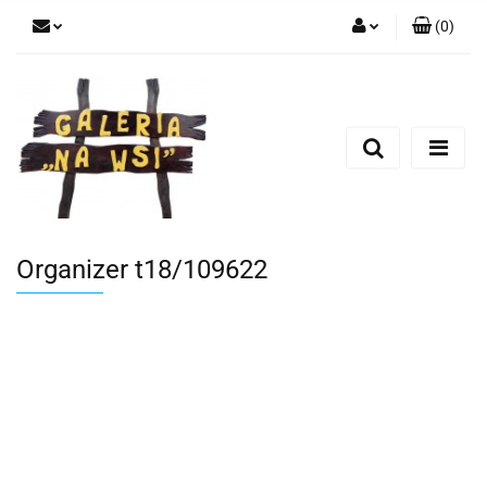
(
0
)
Zaloguj się
Zarejestruj się
Dodaj zgłoszenie
Organizer t18/109622