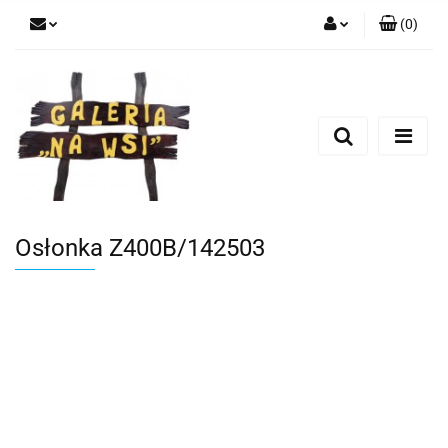
(
0
)
Zaloguj się
Zarejestruj się
Dodaj zgłoszenie
Osłonka Z400B/142503