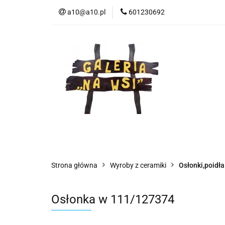
a10@a10.pl
601230692
Wszystkie kategorie
Nowoś
Strona główna
Wyroby z ceramiki
Osłonki,poidła
Osłonka w 111/127374