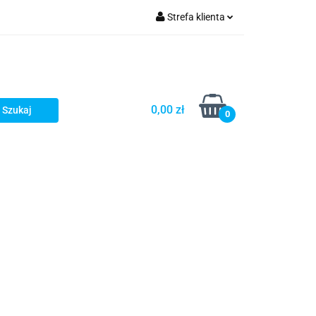
Strefa klienta
Zaloguj się
Zarejestruj się
Dodaj zgłoszenie
0,00 zł
0