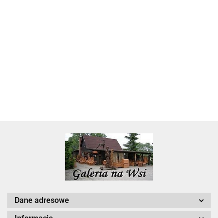
Skarbonka krowa w700b/4475
22.00
Dane adresowe