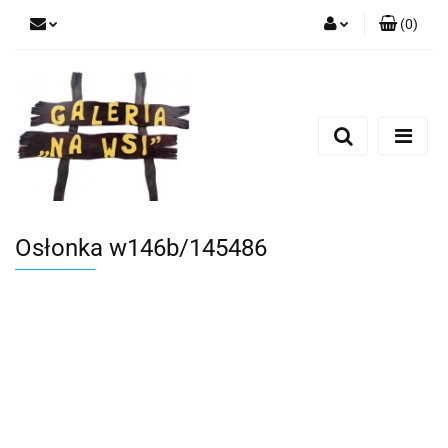
(
0
)
Zaloguj się
Zarejestruj się
Dodaj zgłoszenie
Osłonka w146b/145486