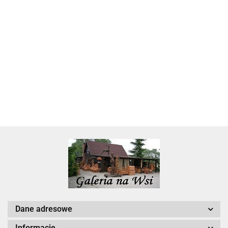
Skarbonka krowa w700b/4475
22.00
Dane adresowe
Informacje