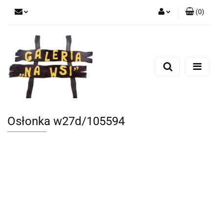
(
0
)
Zaloguj się
Zarejestruj się
Dodaj zgłoszenie
Osłonka w27d/105594