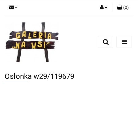
(
0
)
Zaloguj się
Zarejestruj się
Dodaj zgłoszenie
Osłonka w29/119679