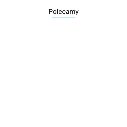
Polecamy
Skarbonka krowa w700b/4475