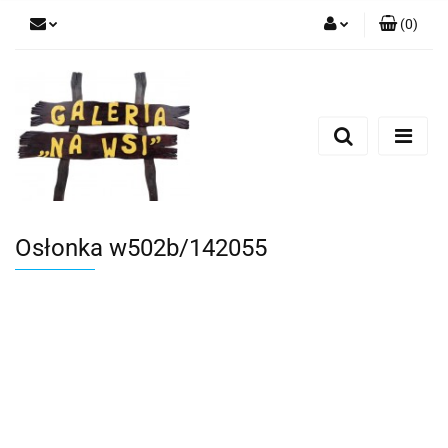
(
0
)
Zaloguj się
Zarejestruj się
Dodaj zgłoszenie
Osłonka w502b/142055