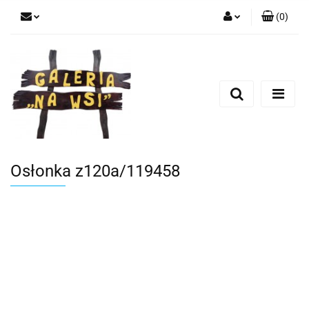
(
0
)
Zaloguj się
Zarejestruj się
Dodaj zgłoszenie
Osłonka z120a/119458