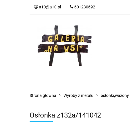
a10@a10.pl
601230692
Wszystkie kategorie
Nowoś
Strona główna
Wyroby z metalu
osłonki,wazony
Osłonka z132a/141042