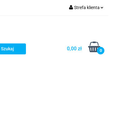
Strefa klienta
Zaloguj się
Zarejestruj się
Dodaj zgłoszenie
0,00 zł
0