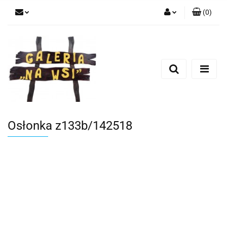
(
0
)
Zaloguj się
Zarejestruj się
Dodaj zgłoszenie
Osłonka z133b/142518