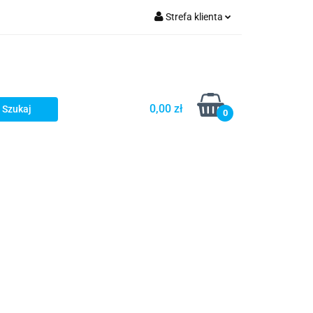
Strefa klienta
Zaloguj się
Zarejestruj się
Dodaj zgłoszenie
0,00 zł
0