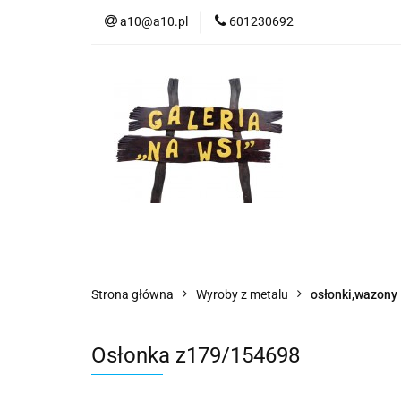
a10@a10.pl
601230692
Wszystkie kategorie
Nowoś
Strona główna
Wyroby z metalu
osłonki,wazony
Osłonka z179/154698