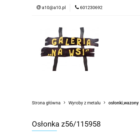
a10@a10.pl
601230692
Wszystkie kategorie
Nowoś
Strona główna
Wyroby z metalu
osłonki,wazony
Osłonka z56/115958