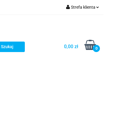
Strefa klienta
Zaloguj się
Zarejestruj się
Dodaj zgłoszenie
0,00 zł
0