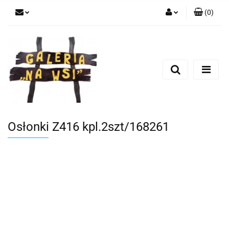
(
0
)
Zaloguj się
Zarejestruj się
Dodaj zgłoszenie
Osłonki Z416 kpl.2szt/168261