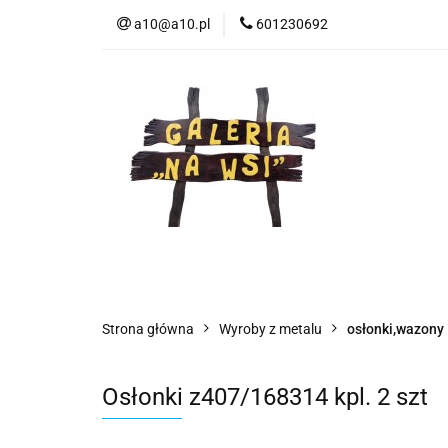
a10@a10.pl
601230692
Wszystkie kategorie
Nowoś
Strona główna
Wyroby z metalu
osłonki,wazony
Osłonki z407/168314 kpl. 2 szt