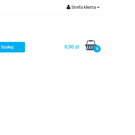
Strefa klienta
Zaloguj się
Zarejestruj się
Dodaj zgłoszenie
0,00 zł
0