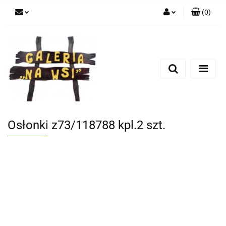
(
0
)
Zaloguj się
Zarejestruj się
Dodaj zgłoszenie
Osłonki z73/118788 kpl.2 szt.