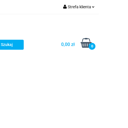
Strefa klienta
Zaloguj się
Zarejestruj się
Dodaj zgłoszenie
0,00 zł
0