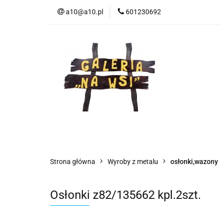
a10@a10.pl
601230692
Wszystkie kategorie
Nowoś
Strona główna
Wyroby z metalu
osłonki,wazony
Osłonki z82/135662 kpl.2szt.