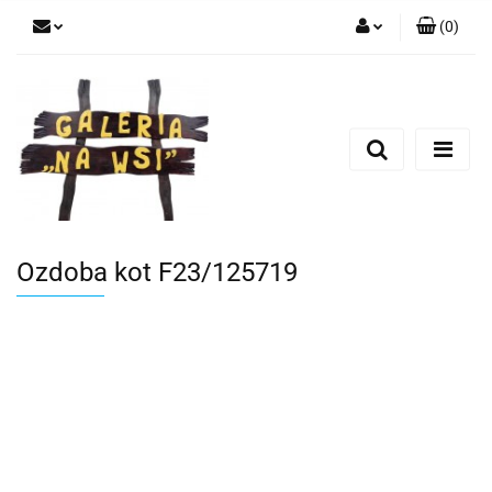
(
0
)
Zaloguj się
Zarejestruj się
Dodaj zgłoszenie
Ozdoba kot F23/125719