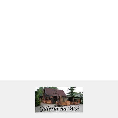
Skarbonka krowa w700b/4475
22.00