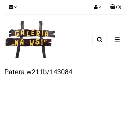
(
0
)
Zaloguj się
Zarejestruj się
Dodaj zgłoszenie
Patera w211b/143084