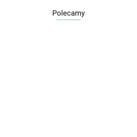
Polecamy
Skarbonka krowa w700b/4475