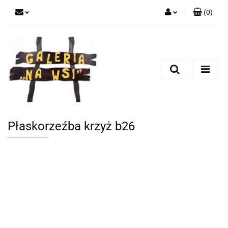
(
0
)
Zaloguj się
Zarejestruj się
Dodaj zgłoszenie
Płaskorzeźba krzyż b26