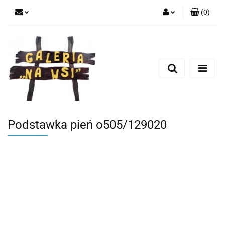
(
0
)
Zaloguj się
Zarejestruj się
Dodaj zgłoszenie
Podstawka pień o505/129020