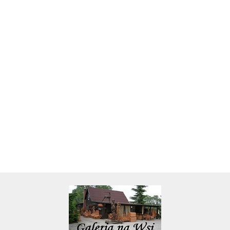
Skarbonka krowa w700b/4475
22.00