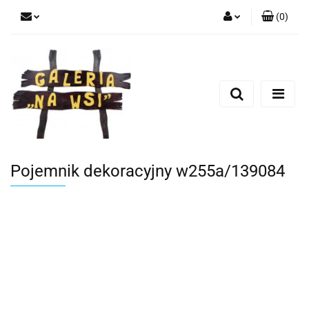
(
0
)
Zaloguj się
Zarejestruj się
Dodaj zgłoszenie
Pojemnik dekoracyjny w255a/139084