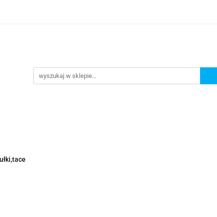
Nowości
Wyprzedaże
Polecamy
ci
Wyprzedaże
Polecamy
ułki,tace