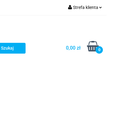
Strefa klienta
Zaloguj się
Zarejestruj się
Dodaj zgłoszenie
0,00 zł
0