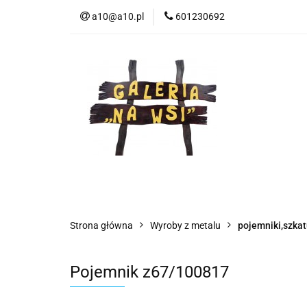
a10@a10.pl
601230692
Wszystkie kategorie
Nowoś
Strona główna
Wyroby z metalu
pojemniki,szkat
Pojemnik z67/100817