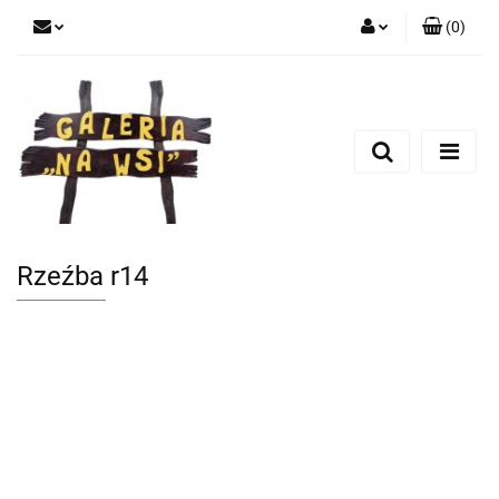
(
0
)
Zaloguj się
Zarejestruj się
Dodaj zgłoszenie
Rzeźba r14