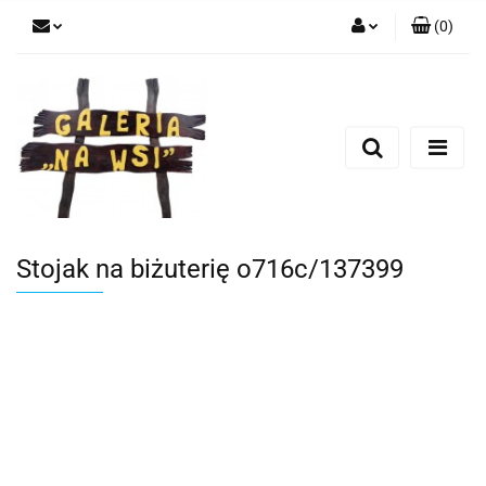
(
0
)
Zaloguj się
Zarejestruj się
Dodaj zgłoszenie
Stojak na biżuterię o716c/137399