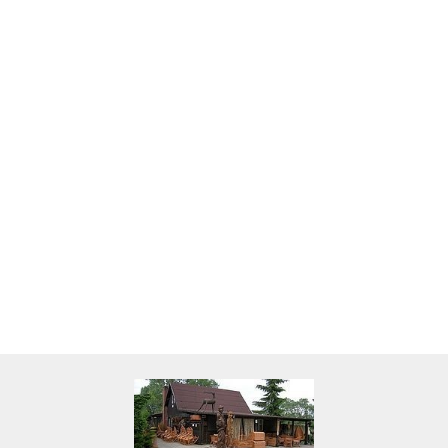
Skarbonka krowa w700b/4475
22.00