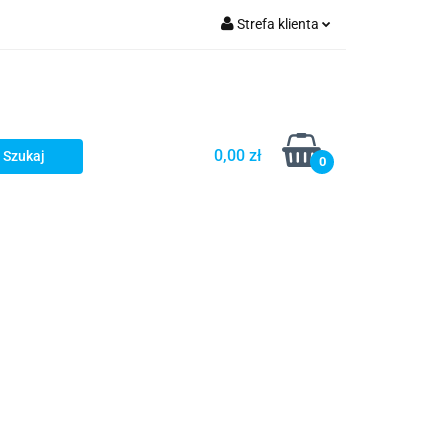
Strefa klienta
Zaloguj się
Zarejestruj się
Dodaj zgłoszenie
0,00 zł
0