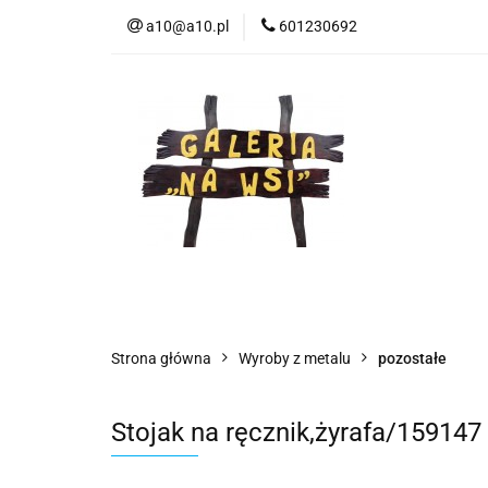
a10@a10.pl
601230692
Wszystkie kategorie
Nowoś
Strona główna
Wyroby z metalu
pozostałe
Stojak na ręcznik,żyrafa/159147