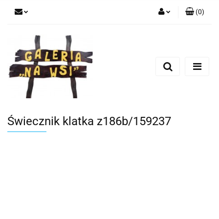
(
0
)
Zaloguj się
Zarejestruj się
Dodaj zgłoszenie
Świecznik klatka z186b/159237