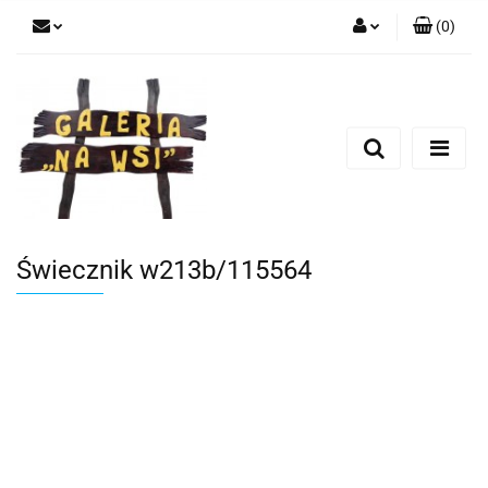
(
0
)
Zaloguj się
Zarejestruj się
Dodaj zgłoszenie
Świecznik w213b/115564