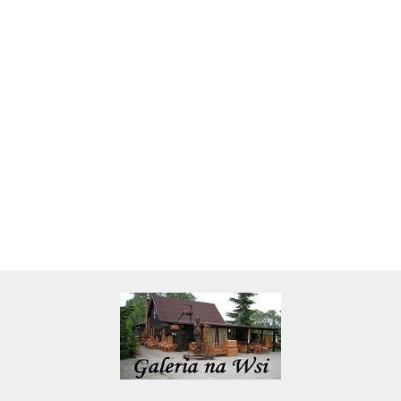
Skarbonka krowa w700b/4475
22.00