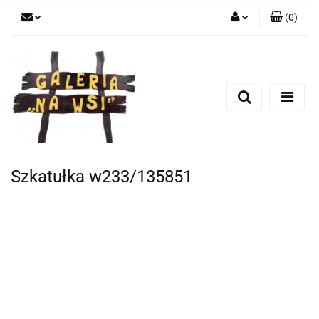
(
0
)
Zaloguj się
Zarejestruj się
Dodaj zgłoszenie
Szkatułka w233/135851