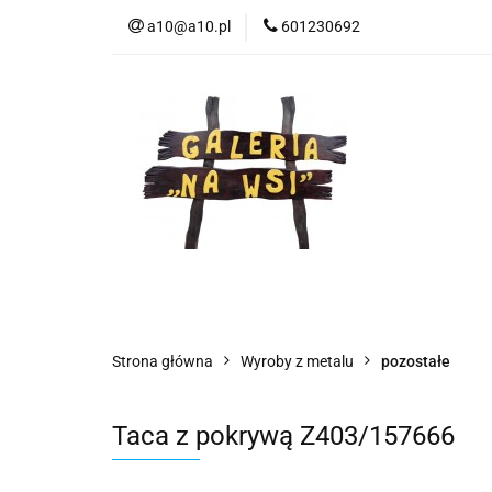
a10@a10.pl
601230692
Wszystkie kategorie
Nowoś
Strona główna
Wyroby z metalu
pozostałe
Taca z pokrywą Z403/157666