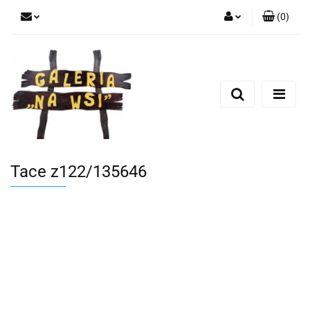
(
0
)
Zaloguj się
Zarejestruj się
Dodaj zgłoszenie
Tace z122/135646