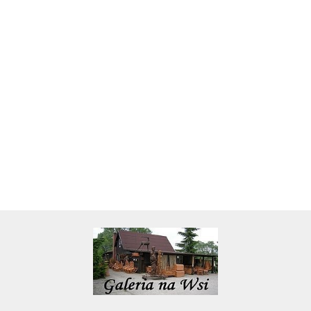
Skarbonka krowa w700b/4475
22.00