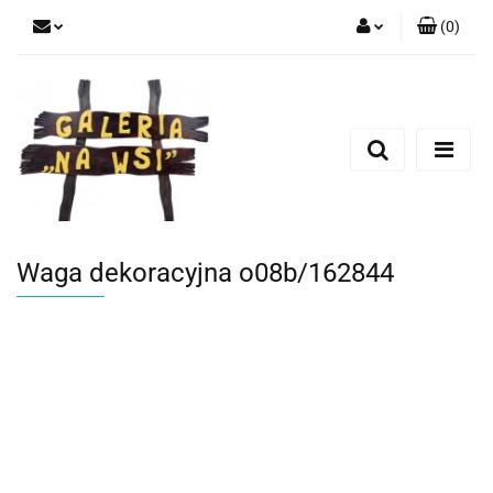
(
0
)
Zaloguj się
Zarejestruj się
Dodaj zgłoszenie
Waga dekoracyjna o08b/162844