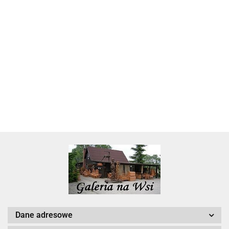
Skarbonka krowa w700b/4475
22.00
Dane adresowe