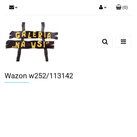
(
0
)
Zaloguj się
Zarejestruj się
Dodaj zgłoszenie
Wazon w252/113142