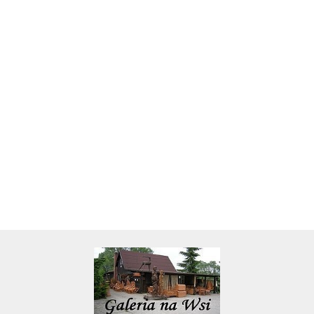
Skarbonka krowa w700b/4475
22.00