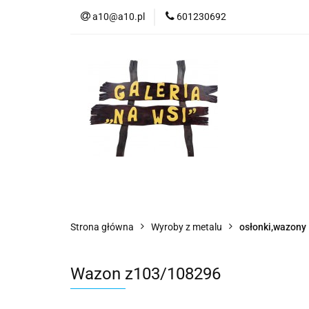
a10@a10.pl
601230692
Wszystkie kategorie
Nowoś
Strona główna
Wyroby z metalu
osłonki,wazony
Wazon z103/108296