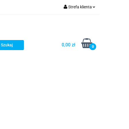
Strefa klienta
Zaloguj się
Zarejestruj się
Dodaj zgłoszenie
0,00 zł
0