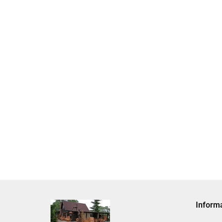
Skarbonka krowa w700b/4475
22.00
Inform