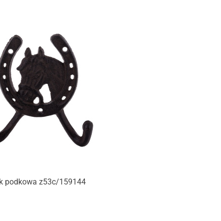
Produkt niedostępny
k podkowa z53c/159144