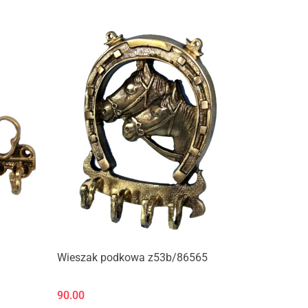
Produkt niedostępny
Wieszak podkowa z53b/86565
90.00