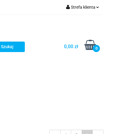
Strefa klienta
Zaloguj się
Zarejestruj się
Dodaj zgłoszenie
0,00 zł
0