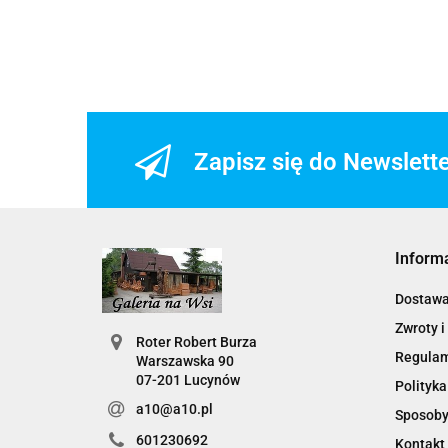
Zapisz się do Newslett
Inform
Dostaw
Zwroty i
Roter Robert Burza
Regula
Warszawska 90
07-201 Lucynów
Polityka
a10@a10.pl
Sposoby
601230692
Kontakt