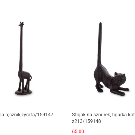
Produkt niedostępny
Produkt niedostępny
na ręcznik,żyrafa/159147
Stojak na sznurek, figurka kot
z213/159148
65.00