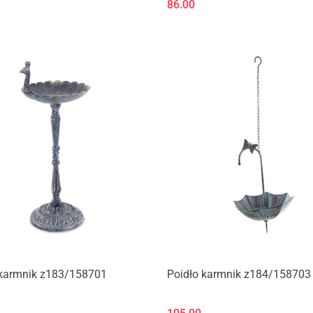
86.00
Produkt niedostępny
Produkt niedostępny
 karmnik z183/158701
Poidło karmnik z184/158703