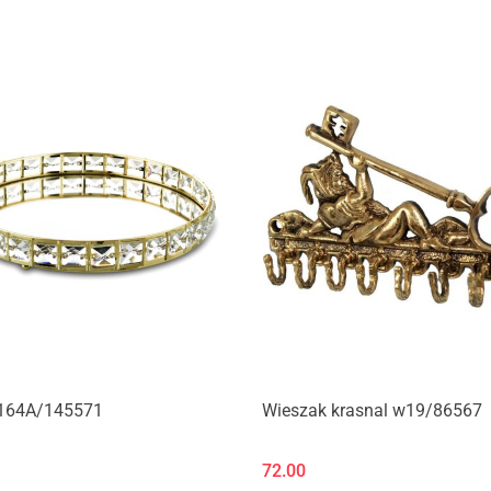
Produkt niedostępny
Produkt niedostępny
164A/145571
Wieszak krasnal w19/86567
72.00