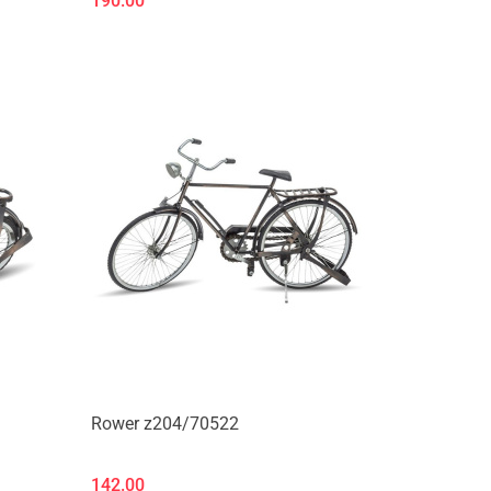
190.00
Produkt niedostępny
Rower z204/70522
142.00