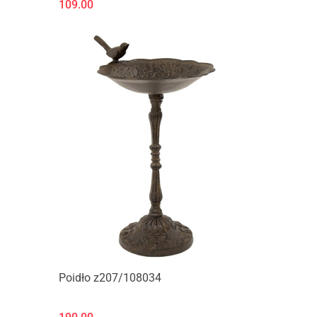
109.00
Produkt niedostępny
Poidło z207/108034