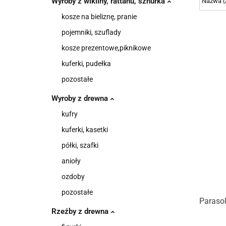
Wyroby z wikliny, rattanu, sznurka
kosze na bieliznę, pranie
pojemniki, szuflady
kosze prezentowe,piknikowe
kuferki, pudełka
pozostałe
Wyroby z drewna
kufry
kuferki, kasetki
półki, szafki
anioły
ozdoby
pozostałe
Paraso
Rzeźby z drewna