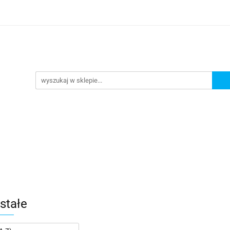
Nowości
Wyprzedaże
Polecamy
ci
Wyprzedaże
Polecamy
stałe