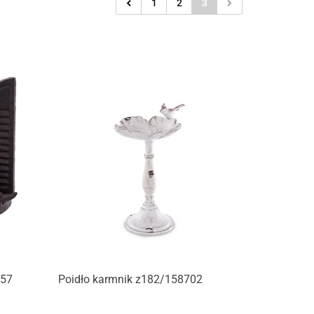
1
2
3
Produkt niedostępny
157
Poidło karmnik z182/158702