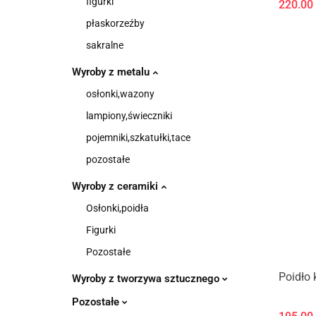
figurki
220.00
płaskorzeźby
sakralne
Wyroby z metalu
osłonki,wazony
lampiony,świeczniki
pojemniki,szkatułki,tace
pozostałe
Wyroby z ceramiki
Osłonki,poidła
Figurki
Pozostałe
Poidło
Wyroby z tworzywa sztucznego
Pozostałe