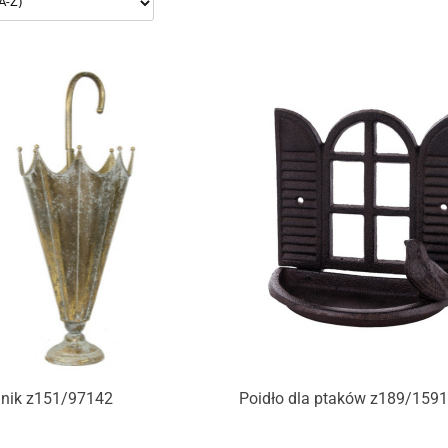
Produkt niedostępny
Produkt niedostępny
lnik z151/97142
Poidło dla ptaków z189/159