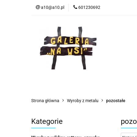
a10@a10.pl
601230692
Wszystkie kategorie
Nowoś
Strona główna
Wyroby z metalu
pozostałe
Kategorie
pozo