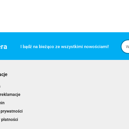
era
I bądź na bieżąco ze wszystkimi nowościami!
acje
a
 reklamacje
min
 prywatności
 płatności