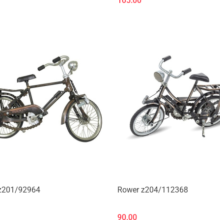
105.00
Produkt niedostępny
Produkt niedostępny
z201/92964
Rower z204/112368
90.00